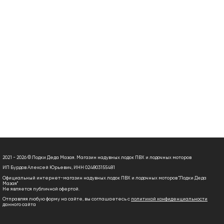
2021 - 2026 © Лодки Деда Мазая. Магазин надувных лодок ПВХ и лодочных моторов
ИП Бурдов Алексей Юрьевич, ИНН 024803155481
Официальный интернет-магазин надувных лодок ПВХ и лодочных моторов "Лодки Деда
Мазая"
Не является публичной офертой.
Отправляя любую форму на сайте, вы соглашаетесь с
политикой конфиденциальности
данного сайта