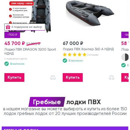
6 подарков на выбор
-7100 ₽
-86
45 700 ₽
67 000 ₽
58 
52 800 ₽
Лодка ПВХ Хантер 360 А НДНД
Лодка ПВХ DRAGON 3200 Sport
Лодк
НДНД
2 отзыва
с надувным дном
В наличии
В наличии
В
Купить
Купить
Ку
Гребные
лодки ПВХ
в нашем магазине вы можете выбирать и купить из более 150
лодок гребных лодок от 20 лучших производителей России