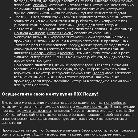
передвигаться, не рискуя свалиться за борт. Многие лодки можно
дополнить
сланью
, материал изготовления которых бывает обычно
алюминиевый или фанерный. Многие спорят какой материал
лучше, алюминиевый или фанерный, тут все зависит от задачи.
Третий — цвет, лодки очень важен и зависит от того, чем вы хотите
заниматься на ней, охотиться и ли рыбачить, так например для
рыбалки лучше заказать зеленый цвет, а для охоты серый.
Четвертый — стоит учитывать производителя лодки ПВХ например
Лоцман
Адмирал
,
Солар ( Solar )
обладают хорошими
эксплуатационными характеристиками и они сделаны из очень
прочной ПВХ ткани имеющей высокую плотность и крепкие швы.
Также перед тем как заказать лодку, нужно сразу определиться
какой двигатель вы захотите поставить на него, популярными
являются
Солар (Solar)
и
Apache
. Помните, если течение в реке
сильное, а лодка большая и в ней много рыбаков, то и двигатель
нужно брать мощнее.
При заказе двигателя, важным параметром является экономия
топлива, если вы плаваете один, то лучше брать менее мощные
варианты, в некоторых случаях можно взять
весла
что бы показать
всем какой вы сильный. Стоит также обратить внимание на
производителя лодок stormline, который в последнее время тоже
пользуется спросом.
Осуществите свою мечту купив ПВХ Лодку!
В каталоге мы разделили лодки на две большие группы:
на гребные
,
которыми управляют с помощью весел, и
модели под мотор
. В конструкции
последних
имеется транец
, на который и устанавливается двигатель. Для
любителей спокойного отдыха на воде больше подходят гребные модели,
а вот отправляться в длительное путешествие лучше на вариантах с
двигателями.
Производители уделяют большое внимание безопасности, что бы показать
вам это на деле. Лодки изготовлены из качественного современного