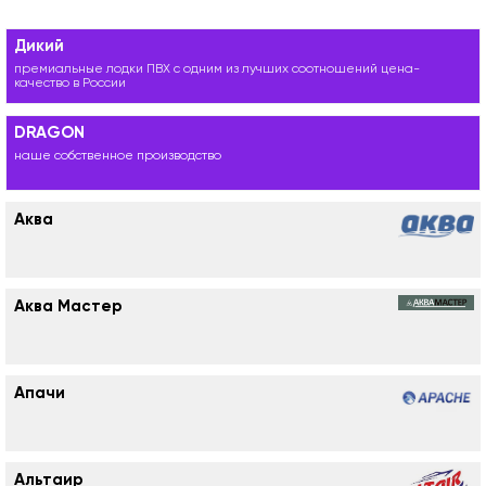
Дикий
премиальные лодки ПВХ с одним из лучших соотношений цена-
качество в России
DRAGON
наше собственное производство
Аква
Аква Мастер
Апачи
Альтаир