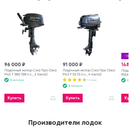
-13
96 000 ₽
91 000 ₽
148
Лодочный мотор Сеа Про (Sea
Лодочный мотор Сеа Про (Sea
Лодо
Pro) Т 9,8S (9,8 л.с., 2 такта)
Pro) F 5S (5 л.с., 4 такта)
MAX (
В наличии
1 отзыв
В
В наличии
Купить
Купить
Ку
Производители лодок