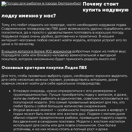
Почему стоит
купить надувную
лодку именно у нас?
Тому, кто любит отдыхать на природе, часто необходима надувная лодка.
Современное плавсредство ПВХ дает возможность удачно порыбачить или
поохотиться, да и просто с удовольствием поплавать в хорошую погоду.
Надувная лодка очень удобна, долговечна и практична. В нашем
интернет-магазине любой сможет найти модель, которая устроит его по
цене и по качеству.
В нашем каталоге более 900 вариантов
добротных лодок на любой вкус.
Порадуйте себя или близкого человека замечательной и выгодной
покупкой, которая несомненно будет приносить радость много лет.
Основные критерии покупки Лодок ПВХ
Для того, чтобы правильно выбрать судно, необходимо заранее выделить
для себя несколько важных правил, руководствуясь которыми, даже
новичок сможет найти для себя идеальное плавсредство.
В первую очередь, нужно определиться с его размерами и
грузоподъемностью. Лучше приобретать лодку с запасом, и даже,
если вы любите рыбачить в одиночестве, советуем остановиться на
полуторной модели. Это самый правильный вариант для тех, кто
любит брать с собой большое количество снаряжения.
Второй важный момент — особенности передвижения и комфорт. У
лодки может быть мягкое или жесткое дно. Лодкам с мягким дном
обычно отдают предпочтение рыбаки, привыкшие подолгу сидеть
без движения в ожидании поклевки. Модели с жестким настилом
используют для охоты или для ловли спиннингом. Они более
устойчивы, и на них можно стоять в полный рост и даже