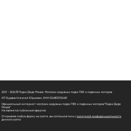
2021 - 2026 © Лодки Деда Мазая. Магазин надувных лодок ПВХ и лодочных моторов
ИП Бурдов Алексей Юрьевич, ИНН 024803155481
Официальный интернет-магазин надувных лодок ПВХ и лодочных моторов "Лодки Деда
Мазая"
Не является публичной офертой.
Отправляя любую форму на сайте, вы соглашаетесь с
политикой конфиденциальности
данного сайта