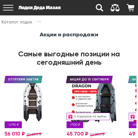
Лодки Деда Мазая
Каталог лодок
Акции и распродажи
Самые выгодные позиции на
сегодняшний день
ОТГРУЗИМ ЗАВТРА
АКЦИЯ ДО 15 СЕНТЯБРЯ
АКЦ
6 подарков на выбор
-4790 ₽
-7100 ₽
-610
56 010 ₽
45 700 ₽
49 
60 800 ₽
52 800 ₽