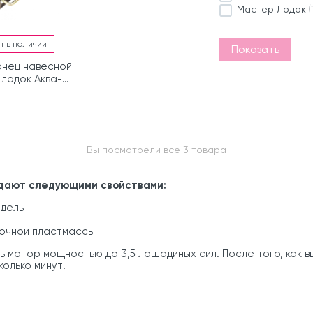
Мастер Лодок
(
т в наличии
Показать
нец навесной
 лодок Аква-
тер 240, 260,
0
Вы посмотрели все 3 товара
дают следующими свойствами:
одель
прочной пластмассы
ь мотор мощностью до 3,5 лошадиных сил. После того, как 
олько минут!