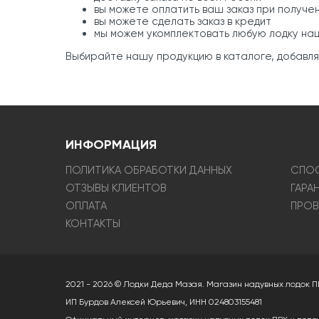
вы можете оплатить ваш заказ при получе
вы можете сделать заказ в кредит
мы можем укомплектовать любую лодку н
Выбирайте нашу продукцию в каталоге, добавляйт
ИНФОРМАЦИЯ
ПОЛИТИКА ОБРАБОТКИ ДАННЫХ
СПОС
ОТЗЫВЫ КЛИЕНТОВ
ГАРА
ОПЛАТА
ПРОВ
КОНТАКТЫ
2021 - 2026 © Лодки Деда Мазая. Магазин надувных лодок П
ИП Бурдов Алексей Юрьевич, ИНН 024803155481