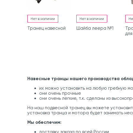
Нет в наличии
Нет в наличии
Не
Транец навесной
Шайба леера №1
Тра
для
Мас
28
Навесные транцы нашего производства обла
их можно установить на любую гребную м
они очень прочные
они очень легкие, т.к. сделаны из высоко
На наш подвесной транец вы можете установит
установка транца и мотора будет занимать неск
Мы обеспечим:
доставку заказа по всей России