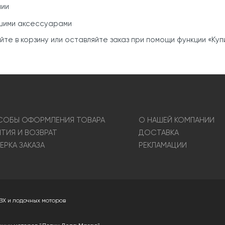
нии
ашими аксессуарами
е в корзину или оставляйте заказ при помощи функции «Купит
ОБЫ ОФОРМЛЕНИЯ ТОВАРА
О НАШЕЙ КОМПАНИИ
НТИЯ И ВОЗВРАТ
ДОСТАВКА
ЕРКА ЗАКАЗА
РЕКЛАМАЦИИ
ВХ и лодочных моторов