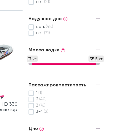
нет
(21)
Надувное дно
?
есть
(48)
нет
(71)
Масса лодки
?
17 кг
35,5 кг
Пассажировместимость
1
(1)
 ₽
2
(40)
р HD 330
3
(76)
д мотор
3-4
(2)
Дно
?