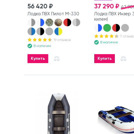
56 420 ₽
37 290 ₽
42 90
Лодка ПВХ Пилот М-330
Лодка ПВХ Инзер 3
килем)
7 отзыв
19 отзывов
В наличии
В наличии
Купить
Купить