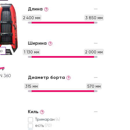
Длина
?
2 400 мм
3 850 мм
Ширина
?
ор
1 130 мм
2 000 мм
 ₽
N 360
Диаметр борта
?
315 мм
570 мм
Киль
?
Тримаран
(4)
есть
(70)