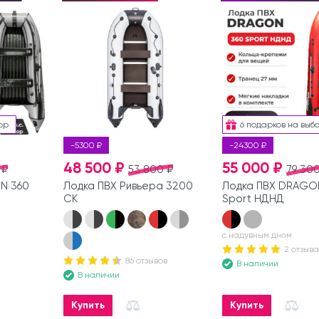
ор
6 подарков на выб
-5300 ₽
-24300 ₽
48 500 ₽
55 000 ₽
 ₽
53 800 ₽
79 300
N 360
Лодка ПВХ Ривьера 3200
Лодка ПВХ DRAGO
СК
Sport НДНД
с надувным дном
2 отзыва
86 отзывов
В наличии
В наличии
Купить
Купить