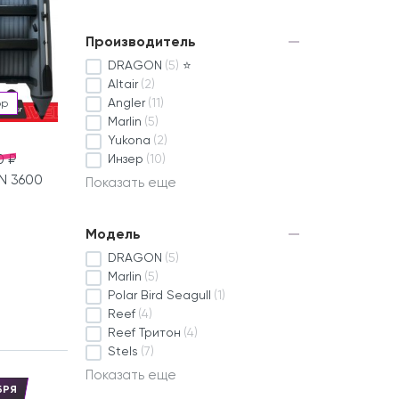
Производитель
DRAGON
(5)
⭐
Altair
(2)
Angler
(11)
ор
Marlin
(5)
Yukona
(2)
0 ₽
Инзер
(10)
N 3600
Показать еще
Модель
DRAGON
(5)
Marlin
(5)
Polar Bird Seagull
(1)
Reef
(4)
Reef Тритон
(4)
Stels
(7)
Показать еще
БРЯ