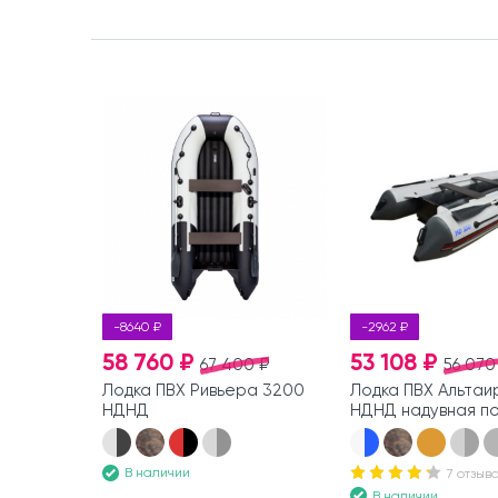
-8640 ₽
-2962 ₽
58 760 ₽
53 108 ₽
67 400 ₽
56 070
Лодка ПВХ Ривьера 3200
Лодка ПВХ Альтаи
НДНД
НДНД надувная п
В наличии
7 отзыв
В наличии