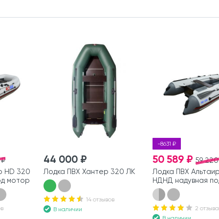
-8631 ₽
44 000 ₽
50 589 ₽
 ₽
59 220
р HD 320
Лодка ПВХ Хантер 320 ЛК
Лодка ПВХ Альтаи
од мотор
НДНД надувная по
14 отзывов
ов
2 отзыва
В наличии
В наличии