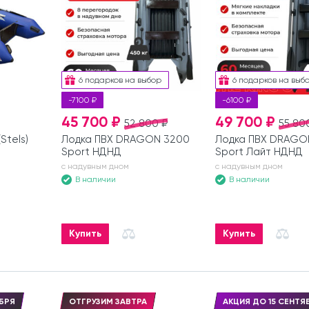
6 подарков на выбор
6 подарков на выб
-7100 ₽
-6100 ₽
45 700 ₽
49 700 ₽
52 800 ₽
55 80
Stels)
Лодка ПВХ DRAGON 3200
Лодка ПВХ DRAGO
Sport НДНД
Sport Лайт НДНД
с надувным дном
с надувным дном
В наличии
В наличии
Купить
Купить
БРЯ
ОТГРУЗИМ ЗАВТРА
АКЦИЯ ДО 15 СЕНТЯ