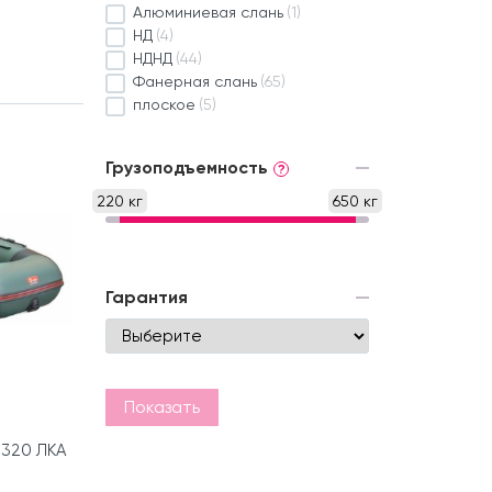
Алюминиевая слань
(1)
НД
(4)
НДНД
(44)
Фанерная слань
(65)
плоское
(5)
Грузоподъемность
?
220 кг
650 кг
Гарантия
Показать
 320 ЛКА