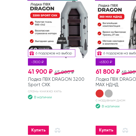
6 подарков на выбор
6 подарков на выб
-3100 ₽
-6300 ₽
41 900 ₽
61 800 ₽
45 000 ₽
68 100
Лодка ПВХ DRAGON 3200
Лодка ПВХ DRAGO
Sport СКК
MAX НДНД
слань-книжка киль
В наличии
с надувным дном
В наличии
Купить
Купить