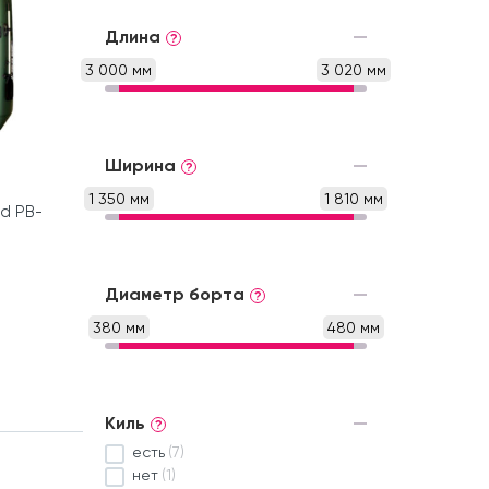
Длина
?
3 000 мм
3 020 мм
Ширина
?
1 350 мм
1 810 мм
rd PB-
Диаметр борта
?
380 мм
480 мм
Киль
?
есть
(7)
нет
(1)