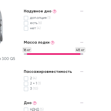
Надувное дно
?
доп.опция
(1)
есть
(6)
нет
(4)
Масса лодки
?
16 кг
48 кг
я 300 Q5
Пассажировместимость
2
(4)
2 + 1
(1)
3
(10)
Дно
?
НДНД
(5)