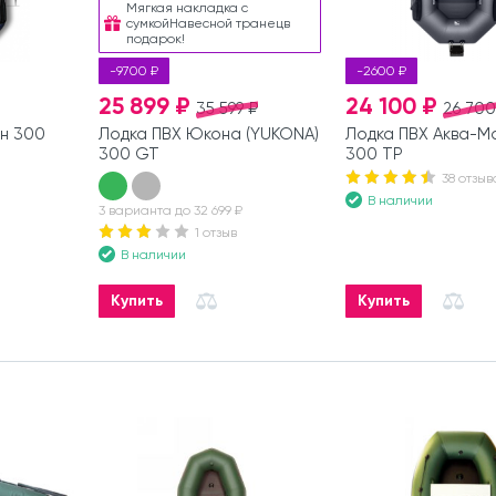
Мягкая накладка с
сумкойНавесной транецв
подарок!
-9700 ₽
-2600 ₽
25 899 ₽
24 100 ₽
35 599 ₽
26 700
н 300
Лодка ПВХ Юкона (YUKONA)
Лодка ПВХ Аква-М
300 GT
300 ТР
38 отзыв
В наличии
3 варианта до 32 699 ₽
1 отзыв
В наличии
Купить
Купить