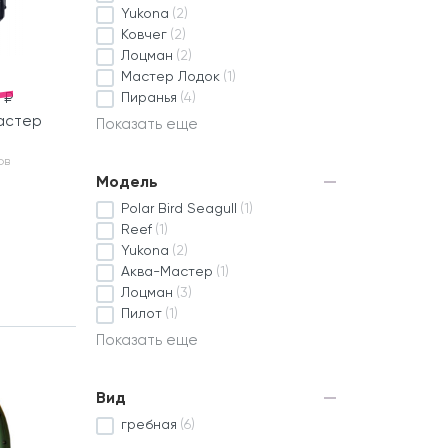
Yukona
(2)
Ковчег
(2)
Лоцман
(2)
Мастер Лодок
(1)
 ₽
Пиранья
(4)
астер
Показать еще
ов
Модель
Polar Bird Seagull
(1)
Reef
(1)
Yukona
(2)
Аква-Мастер
(1)
Лоцман
(3)
Пилот
(1)
Показать еще
Вид
гребная
(6)