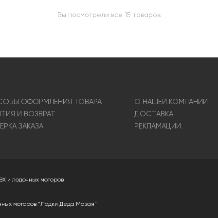
Вы посмотрели все 15 товаров
ОБЫ ОФОРМЛЕНИЯ ТОВАРА
О НАШЕЙ КОМПАНИИ
НТИЯ И ВОЗВРАТ
ДОСТАВКА
ЕРКА ЗАКАЗА
РЕКЛАМАЦИИ
ВХ и лодочных моторов
чных моторов "Лодки Деда Мазая"