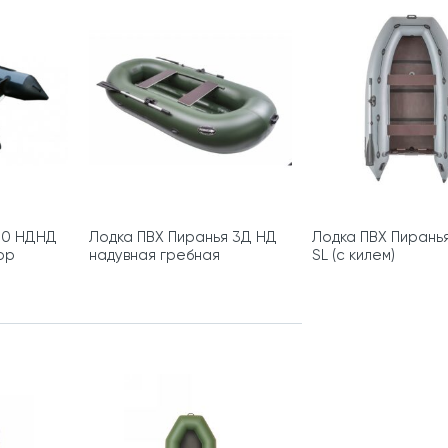
00 НДНД
Лодка ПВХ Пиранья 3Д НД
Лодка ПВХ Пирань
ор
надувная гребная
SL (с килем)