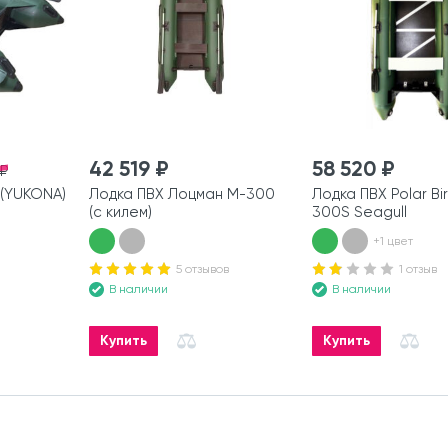
42 519 ₽
58 520 ₽
 ₽
(YUKONA)
Лодка ПВХ Лоцман М-300
Лодка ПВХ Polar Bi
(с килем)
300S Seagull
+1 цвет
5 отзывов
1 отзыв
В наличии
В наличии
Купить
Купить