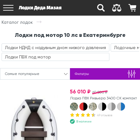
Лодки Деда Мазая
Каталог лодок
Лодки под мотор 10 лс в Екатеринбурге
Лодки НДНД с надувным дном низкого давления
Лодочные 
Лодки ПВХ под мотор
Самые популярные
Фильтры
56 010 ₽
60 800 ₽
Лодка ПВХ Ривьера 3400 СК компакт
49 отзывов
В наличии