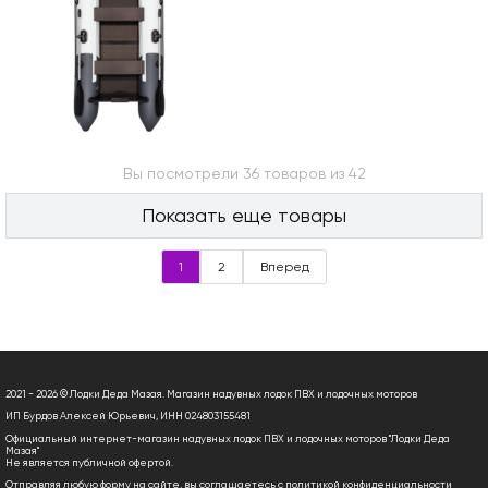
Вы посмотрели 36 товаров из 42
Показать еще товары
1
2
Вперед
2021 - 2026 © Лодки Деда Мазая. Магазин надувных лодок ПВХ и лодочных моторов
ИП Бурдов Алексей Юрьевич, ИНН 024803155481
Официальный интернет-магазин надувных лодок ПВХ и лодочных моторов "Лодки Деда
Мазая"
Не является публичной офертой.
Отправляя любую форму на сайте, вы соглашаетесь с
политикой конфиденциальности