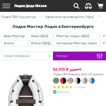
Лодки Деда Мазая
Лодки ПВХ под мотор
Уфимское производство (Уфа)
Лодки Мастер Лодок в Екатеринбурге
Аква Мастер
Аква НДНД
Мастер лодок НДНД
Р
Апачи
Апачи НДНД
моторные Мастер лодок
Р
Самые популярные
Фильтры
56 010 ₽
60 800 ₽
Лодка ПВХ Ривьера 3400 СК компакт
49 отзывов
В наличии