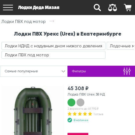
Лодки Деда Мазая
Лодки ПВХ под мотор
Лодки ПВХ Урекс (Urex) в Екатеринбурге
Лодки НДНД с надувным дном низкого давления
Лодочные 
Лодки ПВХ под мотор
Самые популярные
Фильтры
45 308 ₽
Лодка ПВХ Urex 38 НД
2 варианта до 49 795 ₽
1 отзыв
В наличии