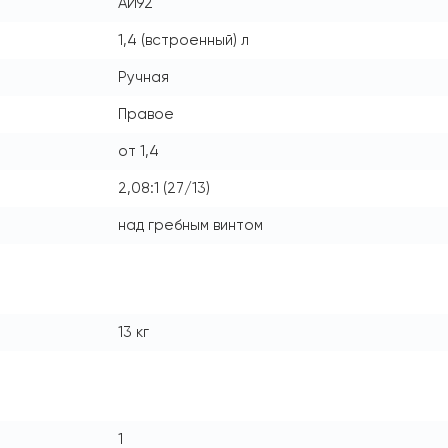
АИ92
1,4 (встроенный) л
Ручная
Правое
от 1,4
2,08:1 (27/13)
над гребным винтом
13 кг
1