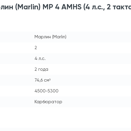
 (Marlin) MP 4 AMHS (4 л.с., 2 такт
Марлин (Marlin)
2
4 л.с.
2 года
74,6 см³
4500-5300
Карбюратор