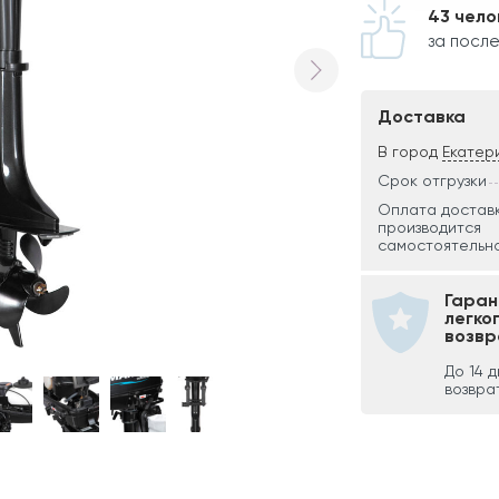
43 чело
за после
Доставка
В город
Екатер
Срок отгрузки
Оплата достав
производится
самостоятельно
Гаран
легко
возвр
До 14 
возвра