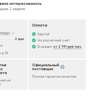
века интересовалось
дние 2 недели
Оплата
инбург
Картой
2 дня
На расчётный счёт
ки
В кредит
от 2 791 руб/мес
 в ТК
тия
Официальный
го
поставщик
ата
Полная гарантия качества
дней на
т