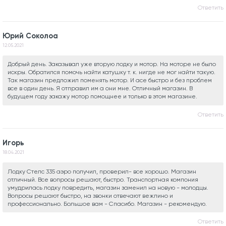
Ответить
Юрий Соколоа
12.05.2021
Добрый день. Заказывал уже вторую лодку и мотор. На моторе не было
искры. Обратился помочь найти катушку т. к. нигде не мог найти такую.
Так магазин предложил поменять мотор. И асе быстро и без проблем
все в один день. Я отправил им а они мне. Отличный магазин. В
будущем году закажу мотор помощнее и только в этом магазине.
Ответить
Игорь
18.04.2021
Лодку Стелс 335 аэро получил, проверил- все хорошо. Магазин
отличный. Все вопросы решают, быстро. Транспортная компония
умудрилась лодку повредить, магазин заменил на новую - молодцы.
Вопросы решают быстро, на звонки отвечают вежлино и
профессионально. Большое вам - Спасибо. Магазин - рекомендую.
Ответить