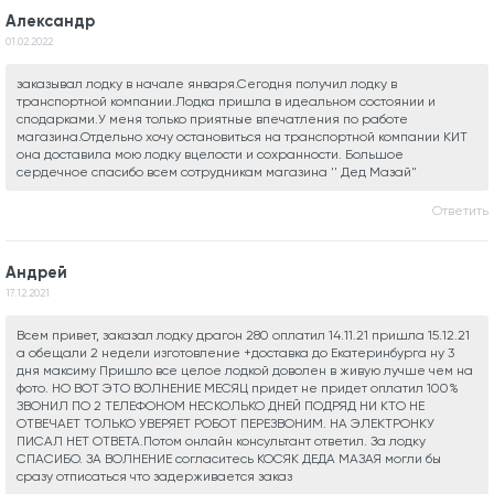
Александр
01.02.2022
заказывал лодку в начале января.Сегодня получил лодку в
транспортной компании.Лодка пришла в идеальном состоянии и
сподарками.У меня только приятные впечатления по работе
магазина.Отдельно хочу остановиться на транспортной компании КИТ
она доставила мою лодку вцелости и сохранности. Большое
сердечное спасибо всем сотрудникам магазина '' Дед Мазай"
Ответить
Андрей
17.12.2021
Всем привет, заказал лодку драгон 280 оплатил 14.11.21 пришла 15.12.21
а обещали 2 недели изготовление +доставка до Екатеринбурга ну 3
дня максиму Пришло все целое лодкой доволен в живую лучше чем на
фото. НО ВОТ ЭТО ВОЛНЕНИЕ МЕСЯЦ придет не придет оплатил 100%
ЗВОНИЛ ПО 2 ТЕЛЕФОНОМ НЕСКОЛЬКО ДНЕЙ ПОДРЯД НИ КТО НЕ
ОТВЕЧАЕТ ТОЛЬКО УВЕРЯЕТ РОБОТ ПЕРЕЗВОНИМ. НА ЭЛЕКТРОНКУ
ПИСАЛ НЕТ ОТВЕТА.Потом онлайн консультант ответил. За лодку
СПАСИБО. ЗА ВОЛНЕНИЕ согласитесь КОСЯК ДЕДА МАЗАЯ могли бы
сразу отписаться что задерживается заказ