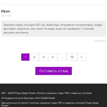
Иван
16.03.2021
Заказал лодку Ангара 300 нд. Заказ был отправлен оперативно, лодка
выглядит надежно, как танк! На воде ещё не проверил. Спасибо
вашему магазину.
Ответить
1
2
3
4
…
73
»
Оставить отзыв
2021 - 2026 © Лодки Деда Мазая. Магазин надувных лодок ПВХ и лодочных моторов
ИП Бурдов Алексей Юрьевич, ИНН 024803155481
Официальный интернет-магазин надувных лодок ПВХ и лодочных моторов "Лодки Деда
Мазая"