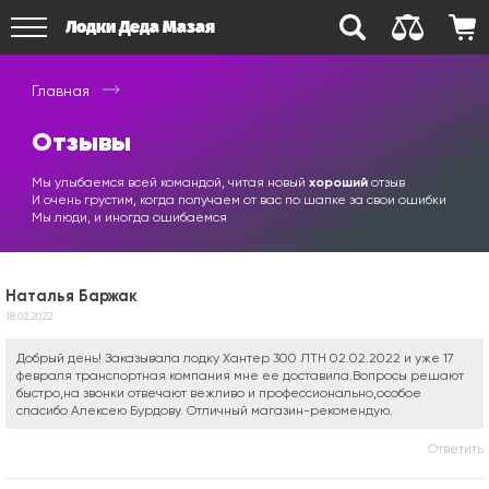
Лодки Деда Мазая
Главная
Отзывы
Мы улыбаемся всей командой, читая новый
хороший
отзыв
И очень грустим, когда получаем от вас по шапке за свои ошибки
Мы люди, и иногда ошибаемся
Наталья Баржак
18.02.2022
Добрый день! Заказывала лодку Хантер 300 ЛТН 02.02.2022 и уже 17
февраля транспортная компания мне ее доставила.Вопросы решают
быстро,на звонки отвечают вежливо и профессионально,особое
спасибо Алексею Бурдову. Отличный магазин-рекомендую.
Ответить