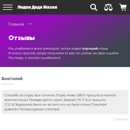
Лодки Деда Мазая
Главная
Отзывы
Мы улыбаемся всей командой, читая новый
хороший
отзыв
И очень грустим, когда получаем от вас по шапке за свои ошибки
Мы люди, и иногда ошибаемся
Анатолий
03.12.2016
Спасибо за лодку все отлично.Лодка Аква-2800 пришла в полной
комплектации.Правда долго ждал.Заказал 15.11.16,а пришла
2.12.16.Задержка была из-за того,что не было слани.Покупкой
доволен.Теперь думаю о моторе.
Ответить