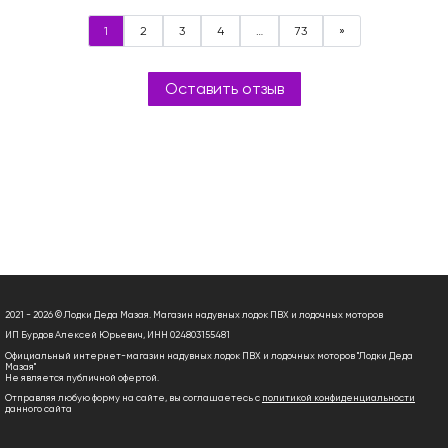
1
2
3
4
…
73
»
Оставить отзыв
2021 - 2026 © Лодки Деда Мазая. Магазин надувных лодок ПВХ и лодочных моторов
ИП Бурдов Алексей Юрьевич, ИНН 024803155481
Официальный интернет-магазин надувных лодок ПВХ и лодочных моторов "Лодки Деда
Мазая"
Не является публичной офертой.
Отправляя любую форму на сайте, вы соглашаетесь с
политикой конфиденциальности
данного сайта