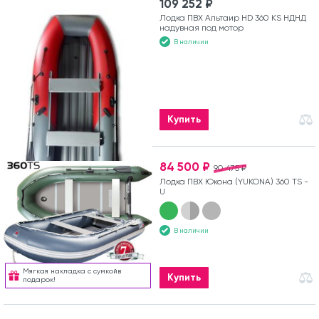
109 252 ₽
Лодка ПВХ Альтаир HD 360 KS НДНД
надувная под мотор
В наличии
Купить
84 500 ₽
90 475 ₽
Лодка ПВХ Юкона (YUKONA) 360 TS -
U
В наличии
Мягкая накладка с сумкойв
Купить
подарок!