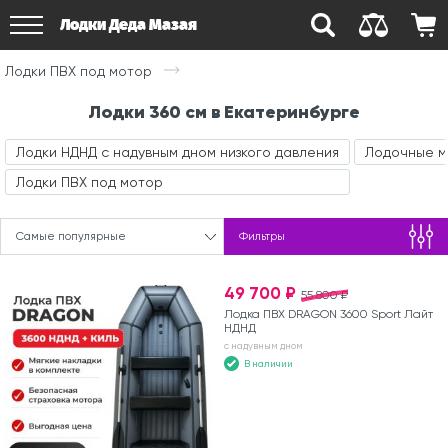
Лодки Деда Мазая
Лодки ПВХ под мотор
Лодки 360 см в Екатеринбурге
Лодки НДНД с надувным дном низкого давления
Лодочные 
Лодки ПВХ под мотор
Самые популярные
Фильтры
49 700 ₽
55 800 ₽
Лодка ПВХ DRAGON 3600 Sport Лайт
НДНД
с надувным дном
В наличии