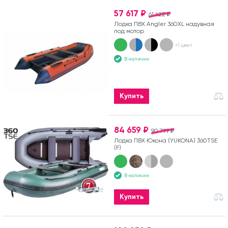
57 617 ₽
61 622 ₽
Лодка ПВХ Angler 360XL надувная
под мотор
+1 цвет
В наличии
Купить
84 659 ₽
90 799 ₽
Лодка ПВХ Юкона (YUKONA) 360TSE
(F)
В наличии
Купить