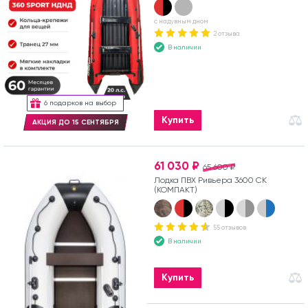
с надувным дном
2 отзыва
В наличии
6 подарков на выбор
Купить
АКЦИЯ ДО 15 СЕНТЯБРЯ
61 030 ₽
65 600 ₽
Лодка ПВХ Ривьера 3600 СК
(КОМПАКТ)
55 отзывов
В наличии
Купить