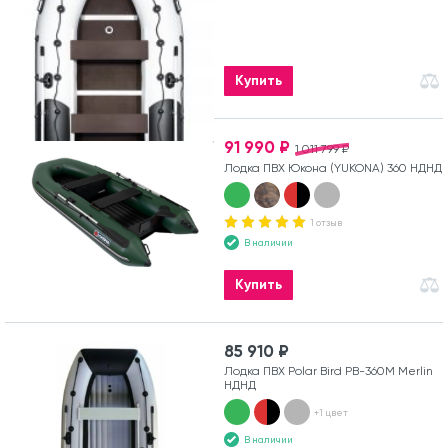
Купить
91 990 ₽
1 011 799 ₽
Лодка ПВХ Юкона (YUKONA) 360 НДНД
1 отзыв
В наличии
Купить
85 910 ₽
Лодка ПВХ Polar Bird PB-360M Merlin
НДНД
+1 цвет
В наличии