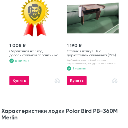
1 008 ₽
1 190 ₽
Сертификат на 1 год
Столик в лодку ПВХ с
дополнительной гарантии на
держателем спиннинга (УКБ)
моторную лодку
№6
Удобный влагостойкий столик с
В наличии
держателями для удочки и спининга
В наличии
Купить
Купить
Характеристики лодки Polar Bird PB-360M
Merlin