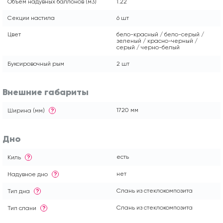
Объем надувных баллонов (м3)
1.22
Секции настила
6 шт
Цвет
бело-красный / бело-серый /
зеленый / красно-черный /
серый / черно-белый
Буксировочный рым
2 шт
Внешние габариты
1720 мм
Ширина (мм)
?
Дно
есть
Киль
?
нет
Надувное дно
?
Слань из стеклокомпозита
Тип дна
?
Слань из стеклокомпозита
Тип слани
?