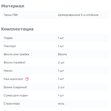
Материал
Ткань ПВХ
Армированная 5-и слойная
Комплектация
Лодка
1 шт
Паспорт
1 шт
Весла или гребки
Весла
Весла (гребки)
2 шт
Насос
1 шт
1 шт
Рем.комплект
?
Банки (сиденья)
2 шт
Сумка для лодки
1 шт
Стрингера
есть