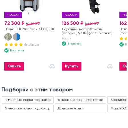
-10000 ₽
-35000 ₽
-64
72 300 ₽
126 500 ₽
162
82 300 ₽
161 500 ₽
Лодка ПВХ Флагман 380 НДНД
Лодочный мотор Ханкай
Лодо
(Hangkai) 9,9HP (9,9 л.с., 2 такта)
(Marl
такта
1 отзыв
В наличии
В
3 отзыва
В наличии
Купить
Купить
Ку
Подборки с этим товаром
4 местные лодки под мотор
6 местные лодки под мотор
Брониров
5 местные лодки под мотор
Большие лодки
Лодки 360