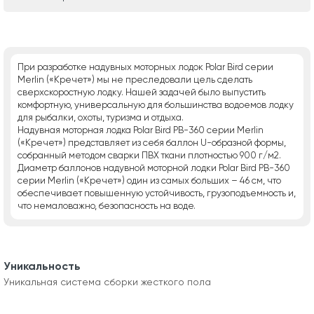
При разработке надувных моторных лодок Polar Bird серии
Merlin («Кречет») мы не преследовали цель сделать
сверхскоростную лодку. Нашей задачей было выпустить
комфортную, универсальную для большинства водоемов лодку
для рыбалки, охоты, туризма и отдыха.
Надувная моторная лодка Polar Bird РВ-360 серии Merlin
(«Кречет») представляет из себя баллон U-образной формы,
собранный методом сварки ПВХ ткани плотностью 900 г/м2.
Диаметр баллонов надувной моторной лодки Polar Bird РВ-360
серии Merlin («Кречет») один из самых больших – 46 см, что
обеспечивает повышенную устойчивость, грузоподъемность и,
что немаловажно, безопасность на воде.
Уникальность
Уникальная система сборки жесткого пола