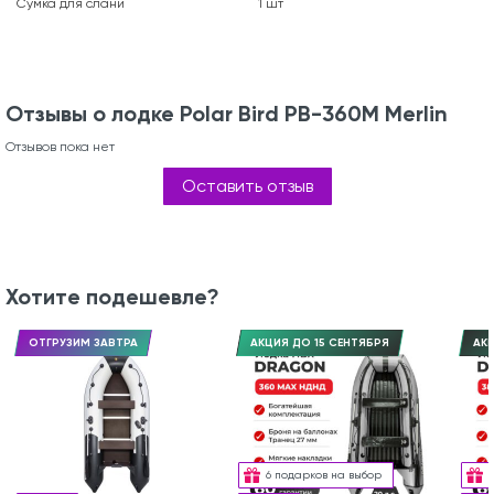
Сумка для слани
1 шт
Отзывы о лодке Polar Bird PB-360M Merlin
Отзывов пока нет
Оставить отзыв
Хотите подешевле?
ОТГРУЗИМ ЗАВТРА
АКЦИЯ ДО 15 СЕНТЯБРЯ
АКЦ
6 подарков на выбор