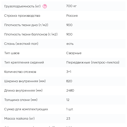
700 кг
Грузоподъемность (кг)
?
Страна производства
Россия
Плотность ткани дна (г/м2)
900
Плотность ткани баллонов (г/м2)
900
Слань (жесткий пол)
есть
Тип швов
Сварные
Тип крепления сидений
Передвижные (ликтрос-ликпаз)
Количество отсеков
3+1
Ширина внутренняя (мм)
820
Длина внутренняя (мм)
2480
Толщина слани (мм)
12
Сумка для комплектующих
1 шт.
Масса пайола (кг)
23