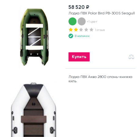
58 520 ₽
Лодка ПВХ Polar Bird PB-300S Seagull
+1 цвет
1 отзыв
В наличии
Купить
Лодка ПВХ Аква 2800 слань-книжка
киль