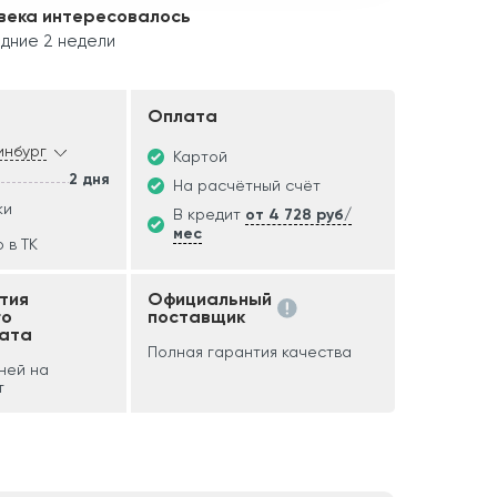
века интересовалось
дние 2 недели
Оплата
инбург
Картой
2 дня
На расчётный счёт
ки
В кредит
от 4 728 руб/
мес
 в ТК
тия
Официальный
го
поставщик
ата
Полная гарантия качества
дней на
т