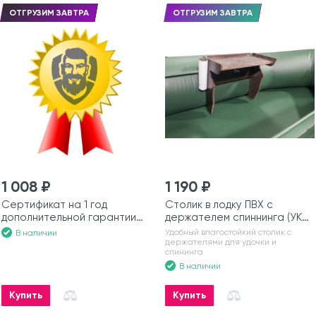
ОТГРУЗИМ ЗАВТРА
ОТГРУЗИМ ЗАВТРА
1 008 ₽
1 190 ₽
Сертификат на 1 год
Столик в лодку ПВХ с
дополнительной гарантии
держателем спиннинга (УКБ)
на моторную лодку
№6
Удобный влагостойкий столик с
В наличии
держателями для удочки и
спининга
В наличии
Купить
Купить