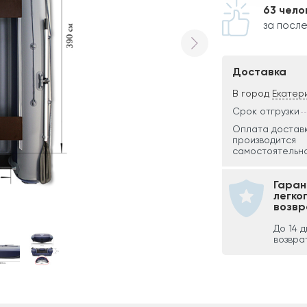
63 чело
за после
Доставка
В город
Екатер
Срок отгрузки
Оплата достав
производится
самостоятельно
Гаран
легко
возвр
До 14 
возвра