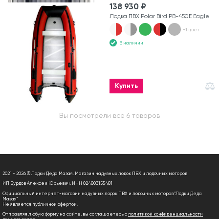
138 930 ₽
Лодка ПВХ Polar Bird PB-450E Eagle
+1 цвет
В наличии
Купить
Вы посмотрели все 6 товаров
2021 - 2026 © Лодки Деда Мазая. Магазин надувных лодок ПВХ и лодочных моторов
ИП Бурдов Алексей Юрьевич, ИНН 024803155481
Официальный интернет-магазин надувных лодок ПВХ и лодочных моторов "Лодки Деда
Мазая"
Не является публичной офертой.
Отправляя любую форму на сайте, вы соглашаетесь с
политикой конфиденциальности