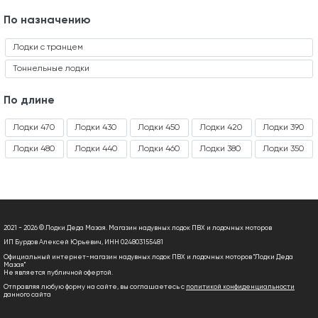
По назначению
Лодки с транцем
Тоннельные лодки
По длине
Лодки 470
Лодки 430
Лодки 450
Лодки 420
Лодки 390
Лодки 480
Лодки 440
Лодки 460
Лодки 380
Лодки 350
2021 - 2026 © Лодки Деда Мазая. Магазин надувных лодок ПВХ и лодочных моторов
ИП Бурдов Алексей Юрьевич, ИНН 024803155481
Официальный интернет-магазин надувных лодок ПВХ и лодочных моторов "Лодки Деда
Мазая"
Не является публичной офертой.
Отправляя любую форму на сайте, вы соглашаетесь с
политикой конфиденциальности
данного сайта