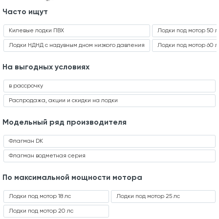
Часто ищут
Килевые лодки ПВХ
Лодки под мотор 50 л
Лодки НДНД с надувным дном низкого давления
Лодки под мотор 60 л
На выгодных условиях
в рассрочку
Распродажа, акции и скидки на лодки
Модельный ряд производителя
Флагман DK
Флагман водметная серия
По максимальной мощности мотора
Лодки под мотор 18 лс
Лодки под мотор 25 лс
Лодки под мотор 20 лс