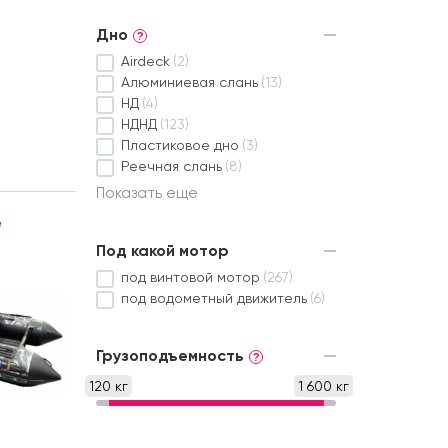
Дно
?
Airdeck
(2)
Алюминиевая слань
(13)
НД
(4)
НДНД
(123)
Пластиковое дно
(3)
Реечная слань
(8)
Показать еще
Под какой мотор
под винтовой мотор
(267)
под водометный движитель
(6)
Грузоподъемность
?
120 кг
1 600 кг