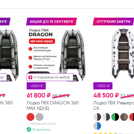
БРЯ
АКЦИЯ ДО 15 СЕНТЯБРЯ
ОТГРУЗИМ ЗАВТРА
ор
6 подарков на выбор
-6300 ₽
-5300 ₽
61 800 ₽
48 500 ₽
0 ₽
68 100 ₽
53 80
N 380
Лодка ПВХ DRAGON 360
Лодка ПВХ Ривьер
MAX НДНД
СК
с надувным дном
В наличии