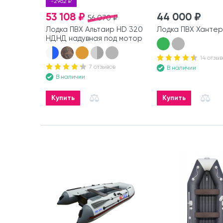
-2962 ₽
53 108 ₽
44 000 ₽
56 070 ₽
Лодка ПВХ Альтаир HD 320
Лодка ПВХ Хантер
НДНД надувная под мотор
14 отзыв
7 отзывов
В наличии
В наличии
Купить
Купить