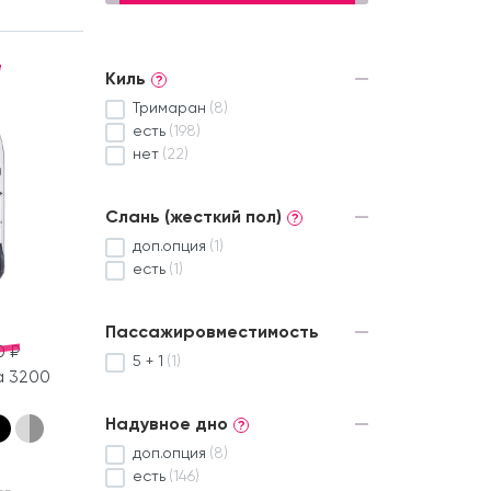
Киль
?
Тримаран
(8)
есть
(198)
нет
(22)
Слань (жесткий пол)
?
доп.опция
(1)
есть
(1)
Пассажировместимость
0 ₽
5 + 1
(1)
а 3200
Надувное дно
?
доп.опция
(8)
есть
(146)