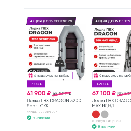
АКЦИЯ ДО 15 СЕНТЯБРЯ
АКЦИЯ ДО 15 СЕНТЯ
6 подарков на выбор
6 подарков на выб
-3100 ₽
-13600 ₽
41 900 ₽
67 100 ₽
45 000 ₽
80 70
Лодка ПВХ DRAGON 3200
Лодка ПВХ DRAGO
Sport СКК
MAX НДНД
слань-книжка киль
В наличии
с надувным дном
В наличии