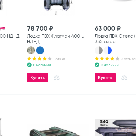
78 700 ₽
63 000 ₽
0 ₽
600 НДНД
Лодка ПВХ Флагман 400 U
Лодка ПВХ Стелс (S
НДНД
335 аэро
1 отзыв
3 отзыва
В наличии
В наличии
Купить
Купить