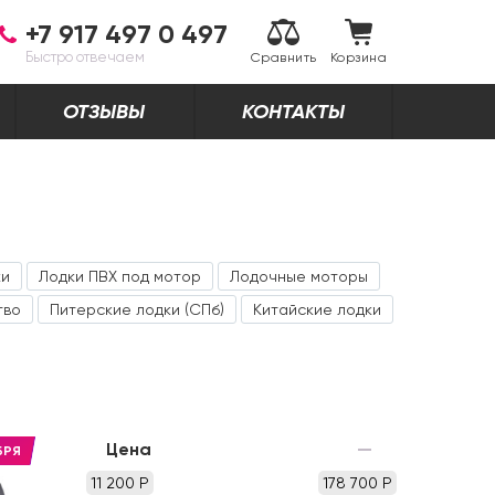
+7 917 497 0 497
Быстро отвечаем
Сравнить
Корзина
ОТЗЫВЫ
КОНТАКТЫ
ки
Лодки ПВХ под мотор
Лодочные моторы
тво
Питерские лодки (СПб)
Китайские лодки
Цена
БРЯ
11 200 Р
178 700 Р