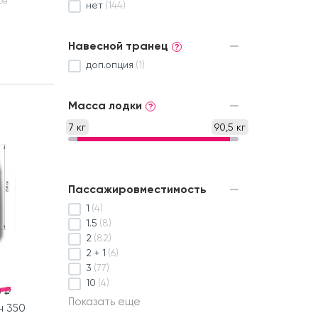
ов
нет
(144)
Навесной транец
?
доп.опция
(1)
Масса лодки
?
7 кг
90,5 кг
Пассажировместимость
1
(4)
1.5
(8)
2
(82)
2 + 1
(6)
3
(77)
10
(4)
 ₽
Показать еще
н 350