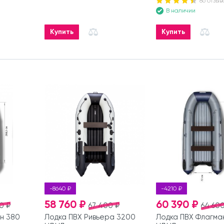
86 отзыв
В наличии
Купить
Купить
-8640 ₽
-4210 ₽
58 760 ₽
60 390 ₽
0 ₽
67 400 ₽
64 600
н 380
Лодка ПВХ Ривьера 3200
Лодка ПВХ Флагма