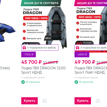
АКЦИЯ ДО 15 СЕНТЯБРЯ
АКЦИЯ ДО 15 СЕНТЯ
6 подарков на выбор
6 подарков на выб
-7100 ₽
-6100 ₽
45 700 ₽
49 700 ₽
52 800 ₽
55 80
Stels)
Лодка ПВХ DRAGON 3200
Лодка ПВХ DRAGO
Sport НДНД
Sport Лайт НДНД
с надувным дном
с надувным дном
В наличии
В наличии
Купить
Купить