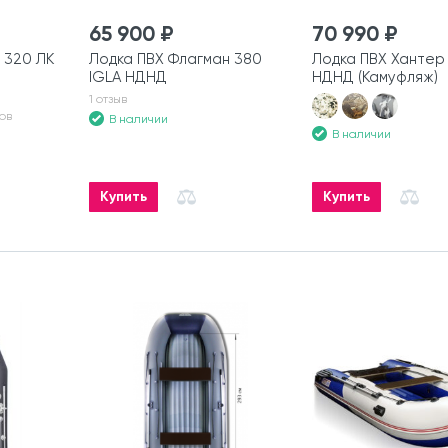
65 900 ₽
70 990 ₽
 320 ЛК
Лодка ПВХ Флагман 380
Лодка ПВХ Хантер 
IGLA НДНД
НДНД (Камуфляж)
1 отзыв
ов
В наличии
В наличии
Купить
Купить