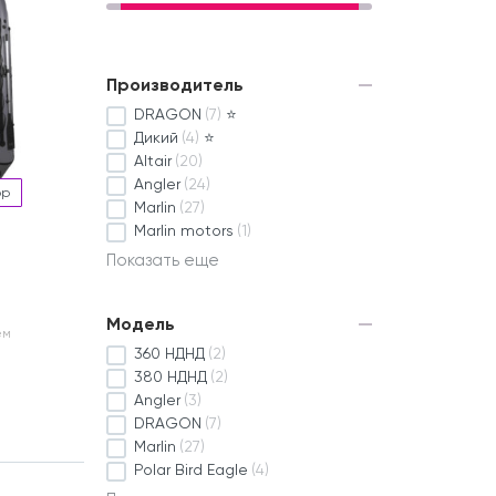
Производитель
DRAGON
(7)
⭐
Дикий
(4)
⭐
Altair
(20)
Angler
(24)
ор
Marlin
(27)
Marlin motors
(1)
Показать еще
Модель
ем
360 НДНД
(2)
380 НДНД
(2)
Angler
(3)
DRAGON
(7)
Marlin
(27)
Polar Bird Eagle
(4)