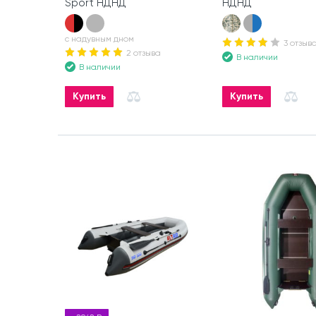
Sport НДНД
НДНД
с надувным дном
3 отзыв
2 отзыва
В наличии
В наличии
Купить
Купить