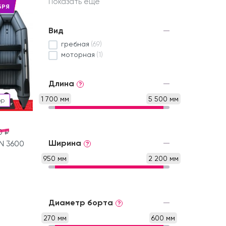
Показать еще
БРЯ
Вид
гребная
(69)
моторная
(1)
Длина
?
1 700 мм
5 500 мм
ор
0 ₽
Ширина
N 3600
?
950 мм
2 200 мм
Диаметр борта
?
270 мм
600 мм