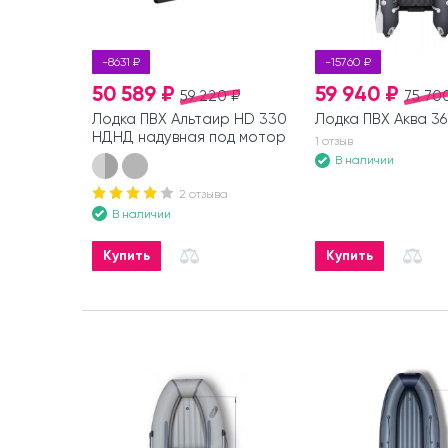
-8631 ₽
-15760 ₽
50 589 ₽
59 940 ₽
59 220 ₽
75 70
Лодка ПВХ Альтаир HD 330
Лодка ПВХ Аква 3
НДНД надувная под мотор
1 отзыв
В наличии
2 отзыва
В наличии
Купить
Купить