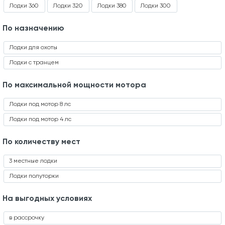
Лодки 360
Лодки 320
Лодки 380
Лодки 300
По назначению
Лодки для охоты
Лодки с транцем
По максимальной мощности мотора
Лодки под мотор 8 лс
Лодки под мотор 4 лс
По количеству мест
3 местные лодки
Лодки полуторки
На выгодных условиях
в рассрочку