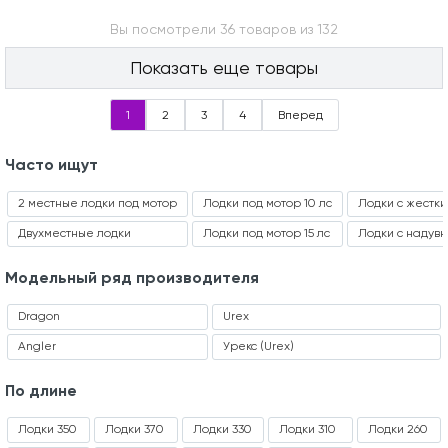
Вы посмотрели 36 товаров из 132
Показать еще товары
1
2
3
4
Вперед
Часто ищут
2 местные лодки под мотор
Лодки под мотор 10 лс
Лодки с жестк
Двухместные лодки
Лодки под мотор 15 лс
Лодки с надувн
Модельный ряд производителя
Dragon
Urex
Angler
Урекс (Urex)
По длине
Лодки 350
Лодки 370
Лодки 330
Лодки 310
Лодки 260