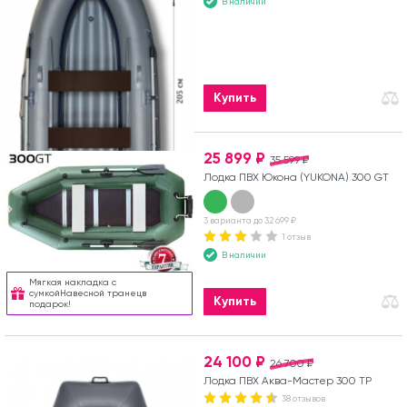
В наличии
Купить
25 899 ₽
35 599 ₽
Лодка ПВХ Юкона (YUKONA) 300 GT
3 варианта до 32 699 ₽
1 отзыв
В наличии
Мягкая накладка с
сумкойНавесной транецв
Купить
подарок!
24 100 ₽
26 700 ₽
Лодка ПВХ Аква-Мастер 300 ТР
38 отзывов