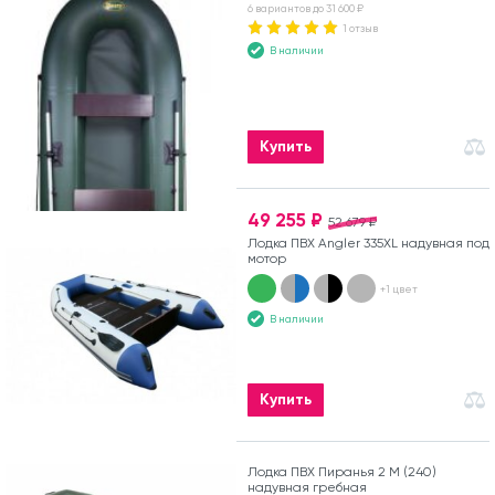
6 вариантов до 31 600 ₽
1 отзыв
В наличии
Купить
49 255 ₽
52 679 ₽
Лодка ПВХ Angler 335XL надувная под
мотор
+1 цвет
В наличии
Купить
Лодка ПВХ Пиранья 2 М (240)
надувная гребная